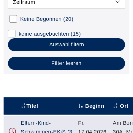
Zeitraum
Keine Begonnen
(20)
keine ausgebuchten
(15)
Auswahl filtern
Filter leeren
Titel
Beginn
Ort
–
Eltern-Kind-
Fr.
Am Bon
Schwimmen-EKiS (3
17.04.2026,
30A, M