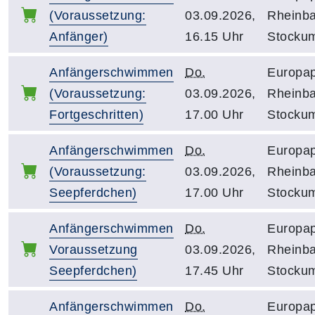
(Voraussetzung:
03.09.2026,
Rheinb
Anfänger)
16.15 Uhr
Stocku
Anfängerschwimmen
Do.
Europap
(Voraussetzung:
03.09.2026,
Rheinb
Fortgeschritten)
17.00 Uhr
Stocku
Anfängerschwimmen
Do.
Europap
(Voraussetzung:
03.09.2026,
Rheinb
Seepferdchen)
17.00 Uhr
Stocku
Anfängerschwimmen
Do.
Europap
Voraussetzung
03.09.2026,
Rheinb
Seepferdchen)
17.45 Uhr
Stocku
Anfängerschwimmen
Do.
Europap