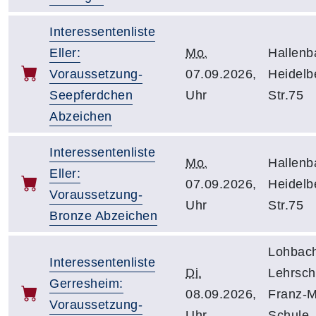
Interessentenliste
Eller:
Mo.
Hallenba
Voraussetzung-
07.09.2026,
Heidelb
Seepferdchen
Uhr
Str.75
Abzeichen
Interessentenliste
Mo.
Hallenba
Eller:
07.09.2026,
Heidelb
Voraussetzung-
Uhr
Str.75
Bronze Abzeichen
Lohbac
Interessentenliste
Di.
Lehrsc
Gerresheim:
08.09.2026,
Franz-M
Voraussetzung-
Uhr
Schule-