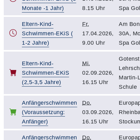
Monate -1 Jahr)
8.15 Uhr
Spa Go
Eltern-Kind-
Fr.
Am Bon
Schwimmen-EKiS (
17.04.2026,
30A, M
1-2 Jahre)
9.00 Uhr
Spa Go
Gotenst
Eltern-Kind-
Mi.
Lehrsc
Schwimmen-EKiS
02.09.2026,
Martin-
(2,5-3,5 Jahre)
16.15 Uhr
Schule
Anfängerschwimmen
Do.
Europap
(Voraussetzung:
03.09.2026,
Rheinb
Anfänger)
16.15 Uhr
Stocku
Anfängerschwimmen
Do.
Europap