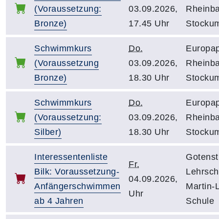
(Voraussetzung:
03.09.2026,
Rheinb
Bronze)
17.45 Uhr
Stocku
Schwimmkurs
Do.
Europap
(Voraussetzung
03.09.2026,
Rheinb
Bronze)
18.30 Uhr
Stocku
Schwimmkurs
Do.
Europap
(Voraussetzung:
03.09.2026,
Rheinb
Silber)
18.30 Uhr
Stocku
Interessentenliste
Gotenst
Fr.
Bilk: Voraussetzung-
Lehrsc
04.09.2026,
Anfängerschwimmen
Martin-
Uhr
ab 4 Jahren
Schule