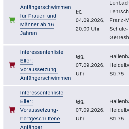
Lohbac
Anfängerschwimmen
Fr.
Lehrsc
für Frauen und
04.09.2026,
Franz-M
Männer ab 16
20.00 Uhr
Schule-
Jahren
Gerres
Interessentenliste
Mo.
Hallenba
Eller:
07.09.2026,
Heidelb
Voraussetzung-
Uhr
Str.75
Anfängerschwimmen
Interessentenliste
Eller:
Mo.
Hallenba
Voraussetzung-
07.09.2026,
Heidelb
Fortgeschrittene
Uhr
Str.75
Anfänger