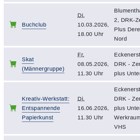
Blumenth
Di.
2, DRK-Z
Buchclub
10.03.2026,
Plus Dere
18.00 Uhr
Nord
Fr.
Eckenerst
Skat
08.05.2026,
DRK - Ze
(Männergruppe)
11.30 Uhr
plus Unte
Eckenerst
Kreativ-Werkstatt:
Di.
DRK - Ze
Entspannende
16.06.2026,
plus Unte
Papierkunst
11.30 Uhr
Werkraum
VHS