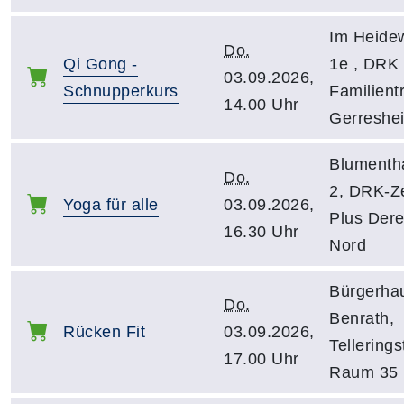
Im Heidew
Do.
Qi Gong -
1e , DRK 
03.09.2026,
Schnupperkurs
Familientr
14.00 Uhr
Gerreshe
Blumenth
Do.
2, DRK-Z
Yoga für alle
03.09.2026,
Plus Dere
16.30 Uhr
Nord
Bürgerha
Do.
Benrath,
Rücken Fit
03.09.2026,
Tellerings
17.00 Uhr
Raum 35