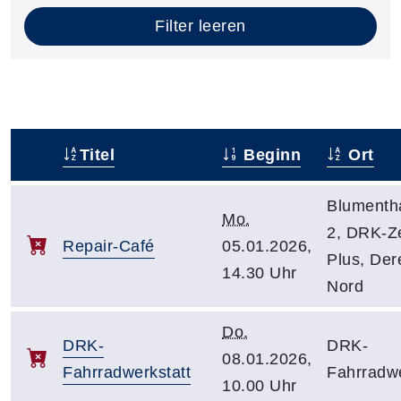
Filter leeren
Titel
Beginn
Ort
–
Blumenth
Mo.
2, DRK-Z
Repair-Café
05.01.2026,
Plus, Der
14.30 Uhr
Nord
Do.
DRK-
DRK-
08.01.2026,
Fahrradwerkstatt
Fahrradwe
10.00 Uhr