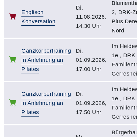
Blumenth
Di.
Englisch
2, DRK-Z
11.08.2026,
Konversation
Plus Dere
14.30 Uhr
Nord
Im Heidew
Ganzkörpertraining
Di.
1e , DRK 
in Anlehnung an
01.09.2026,
Familientr
Pilates
17.00 Uhr
Gerreshe
Im Heidew
Ganzkörpertraining
Di.
1e , DRK 
in Anlehnung an
01.09.2026,
Familientr
Pilates
17.50 Uhr
Gerreshe
Bürgerha
Mi.