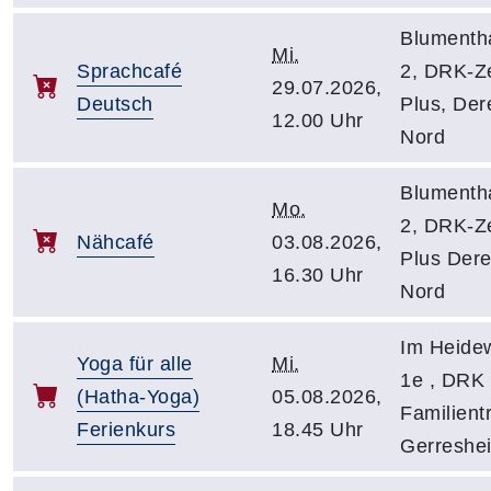
Blumenth
Mi.
Sprachcafé
2, DRK-Z
29.07.2026,
Deutsch
Plus, Der
12.00 Uhr
Nord
Blumenth
Mo.
2, DRK-Z
Nähcafé
03.08.2026,
Plus Dere
16.30 Uhr
Nord
Im Heidew
Yoga für alle
Mi.
1e , DRK 
(Hatha-Yoga)
05.08.2026,
Familientr
Ferienkurs
18.45 Uhr
Gerreshe