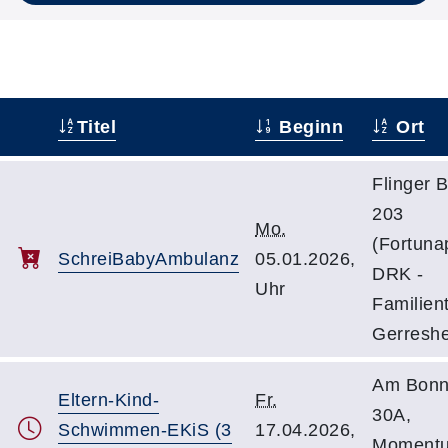
Titel
Beginn
Ort
–
Flinger B
203
Mo.
(Fortuna
SchreiBabyAmbulanz
05.01.2026,
DRK -
Uhr
Familient
Gerresh
Am Bonn
Eltern-Kind-
Fr.
30A,
Schwimmen-EKiS (3
17.04.2026,
Moment