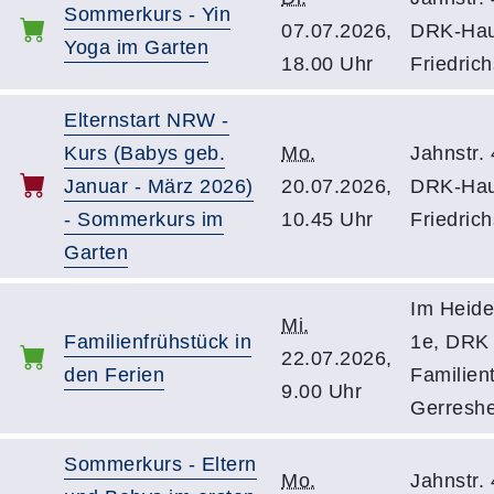
Sommerkurs - Yin
07.07.2026,
DRK-Ha
Yoga im Garten
18.00 Uhr
Friedrich
Elternstart NRW -
Kurs (Babys geb.
Mo.
Jahnstr. 
Januar - März 2026)
20.07.2026,
DRK-Ha
- Sommerkurs im
10.45 Uhr
Friedrich
Garten
Im Heide
Mi.
Familienfrühstück in
1e, DRK 
22.07.2026,
den Ferien
Familient
9.00 Uhr
Gerresh
Sommerkurs - Eltern
Mo.
Jahnstr. 