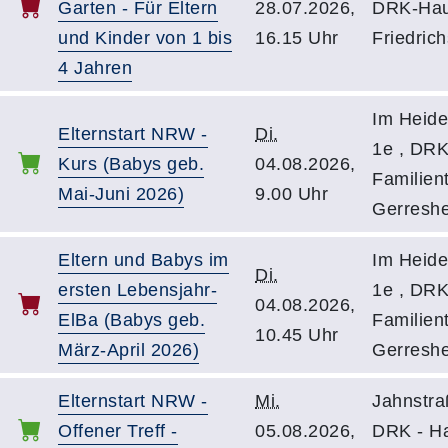
Garten - Für Eltern
28.07.2026,
DRK-Ha
und Kinder von 1 bis
16.15 Uhr
Friedrich
4 Jahren
Im Heide
Elternstart NRW -
Di.
1e , DRK
Kurs (Babys geb.
04.08.2026,
Familient
Mai-Juni 2026)
9.00 Uhr
Gerresh
Eltern und Babys im
Im Heide
Di.
ersten Lebensjahr-
1e , DRK
04.08.2026,
ElBa (Babys geb.
Familient
10.45 Uhr
März-April 2026)
Gerresh
Elternstart NRW -
Mi.
Jahnstra
Offener Treff -
05.08.2026,
DRK - H