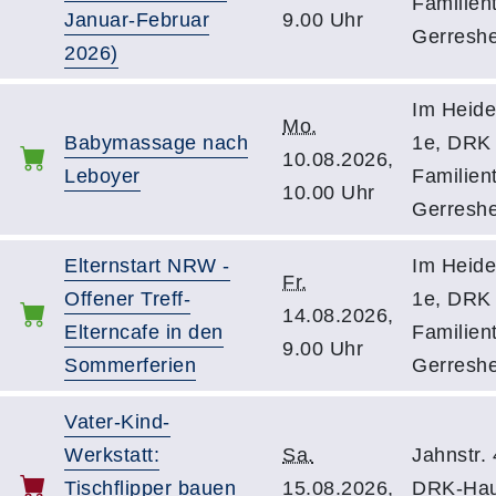
Familient
Januar-Februar
9.00 Uhr
Gerresh
2026)
Im Heide
Mo.
Babymassage nach
1e, DRK 
10.08.2026,
Leboyer
Familient
10.00 Uhr
Gerresh
Elternstart NRW -
Im Heide
Fr.
Offener Treff-
1e, DRK 
14.08.2026,
Elterncafe in den
Familient
9.00 Uhr
Sommerferien
Gerresh
Vater-Kind-
Werkstatt:
Sa.
Jahnstr. 
Tischflipper bauen
15.08.2026,
DRK-Ha