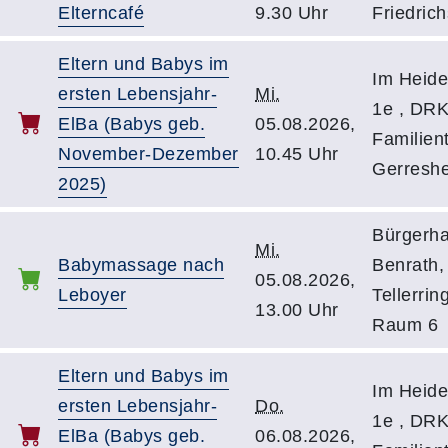
Elterncafé
9.30 Uhr
Friedrich
Eltern und Babys im
Im Heide
ersten Lebensjahr-
Mi.
1e , DRK
ElBa (Babys geb.
05.08.2026,
Familient
November-Dezember
10.45 Uhr
Gerresh
2025)
Bürgerh
Mi.
Babymassage nach
Benrath,
05.08.2026,
Leboyer
Tellerrin
13.00 Uhr
Raum 6
Eltern und Babys im
Im Heide
ersten Lebensjahr-
Do.
1e , DRK
ElBa (Babys geb.
06.08.2026,