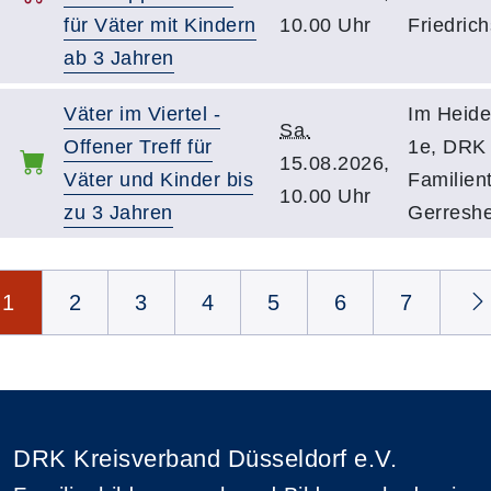
für Väter mit Kindern
10.00 Uhr
Friedrich
ab 3 Jahren
Väter im Viertel -
Im Heide
Sa.
Offener Treff für
1e, DRK 
15.08.2026,
Väter und Kinder bis
Familient
10.00 Uhr
zu 3 Jahren
Gerresh
Seite 1 von 10
1
2
3
4
5
6
7
DRK Kreisverband Düsseldorf e.V.