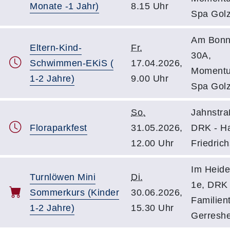
Monate -1 Jahr)
8.15 Uhr
Spa Gol
Am Bonn
Eltern-Kind-
Fr.
30A,
Schwimmen-EKiS (
17.04.2026,
Moment
1-2 Jahre)
9.00 Uhr
Spa Gol
So.
Jahnstra
Floraparkfest
31.05.2026,
DRK - H
12.00 Uhr
Friedrich
Im Heide
Turnlöwen Mini
Di.
1e, DRK 
Sommerkurs (Kinder
30.06.2026,
Familient
1-2 Jahre)
15.30 Uhr
Gerresh