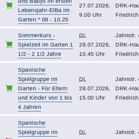
und Babys im ersten
27.07.2026,
DRK-Ha
Lebensjahr-ElBa im
9.00 Uhr
Friedrich
Garten * 08 - 10.25
Sommerkurs -
Di.
Jahnstr. 
Spielzeit im Garten 1
28.07.2026,
DRK-Ha
1/2 - 2 1/2 Jahre
10.45 Uhr
Friedrich
Spanische
Spielgruppe im
Di.
Jahnstr. 
Garten - Für Eltern
28.07.2026,
DRK-Ha
und Kinder von 1 bis
15.00 Uhr
Friedrich
4 Jahren
Spanische
Spielgruppe im
Di.
Jahnstr. 