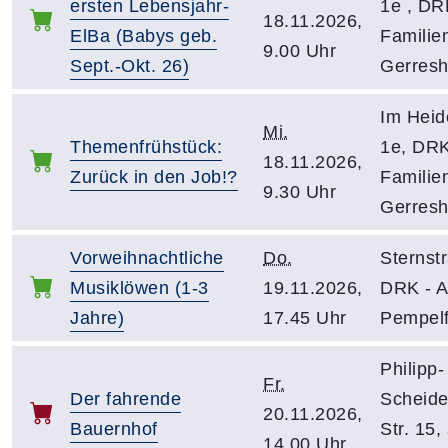
ersten Lebensjahr-
1e , DR
18.11.2026,
ElBa (Babys geb.
Familien
9.00 Uhr
Sept.-Okt. 26)
Gerres
Im Heid
Mi.
Themenfrühstück:
1e, DRK
18.11.2026,
Zurück in den Job!?
Familien
9.30 Uhr
Gerres
Vorweihnachtliche
Do.
Sternst
Musiklöwen (1-3
19.11.2026,
DRK - Ak
Jahre)
17.45 Uhr
Pempelf
Philipp-
Fr.
Der fahrende
Scheid
20.11.2026,
Bauernhof
Str. 15,
14.00 Uhr