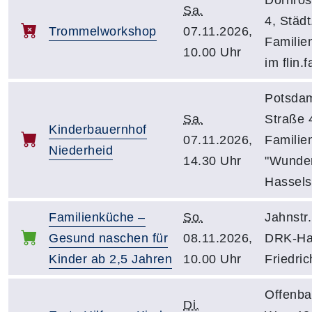
Sa.
4, Städt
Trommelworkshop
07.11.2026,
Familie
10.00 Uhr
im flin.f
Potsda
Sa.
Straße 
Kinderbauernhof
07.11.2026,
Familie
Niederheid
14.30 Uhr
"Wunder
Hassels
Familienküche –
So.
Jahnstr.
Gesund naschen für
08.11.2026,
DRK-Ha
Kinder ab 2,5 Jahren
10.00 Uhr
Friedric
Offenba
Di.