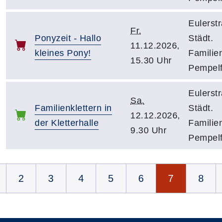
Eulerst
Fr.
Ponyzeit - Hallo
Städt.
11.12.2026,
kleines Pony!
Familie
15.30 Uhr
Pempelf
Eulerst
Sa.
Familienklettern in
Städt.
12.12.2026,
der Kletterhalle
Familie
9.30 Uhr
Pempelf
Seite 7 von 8
2
3
4
5
6
7
8