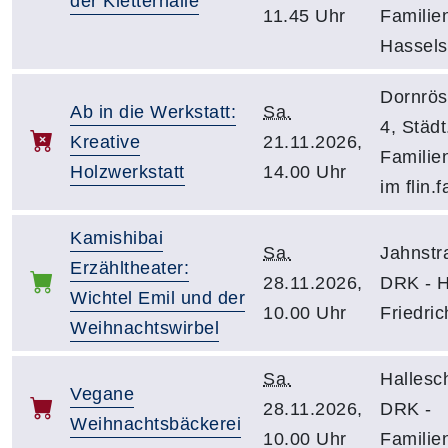
der Kletterhalle
11.45 Uhr
Familie
Hassels
Dornrö
Ab in die Werkstatt:
Sa.
4, Städt
Kreative
21.11.2026,
Familie
Holzwerkstatt
14.00 Uhr
im flin.f
Kamishibai
Sa.
Jahnstr
Erzähltheater:
28.11.2026,
DRK - 
Wichtel Emil und der
10.00 Uhr
Friedric
Weihnachtswirbel
Sa.
Hallesch
Vegane
28.11.2026,
DRK -
Weihnachtsbäckerei
10.00 Uhr
Familie