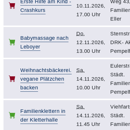
Erste Hilfe am Kind -
Weg 43,
10.11.2026,
Crashkurs
Familie
17.00 Uhr
Eller
Do.
Sternst
Babymassage nach
12.11.2026,
DRK- Akt
Leboyer
13.00 Uhr
Pempelf
Eulerst
Weihnachtsbäckerei.
Sa.
Städt.
vegane Plätzchen
14.11.2026,
Familie
backen
10.00 Uhr
Pempelf
Sa.
Viehfar
Familienklettern in
14.11.2026,
Städt.
der Kletterhalle
11.45 Uhr
Familie