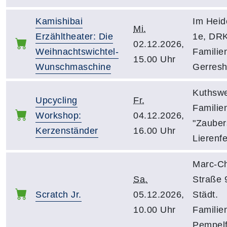
Kamishibai
Im Heid
Mi.
Erzähltheater: Die
1e, DRK
02.12.2026,
Weihnachtswichtel-
Familien
15.00 Uhr
Wunschmaschine
Gerres
Kuthswe
Upcycling
Fr.
Familie
Workshop:
04.12.2026,
"Zauber
Kerzenständer
16.00 Uhr
Lierenfe
Marc-Ch
Sa.
Straße 
Scratch Jr.
05.12.2026,
Städt.
10.00 Uhr
Familie
Pempelf