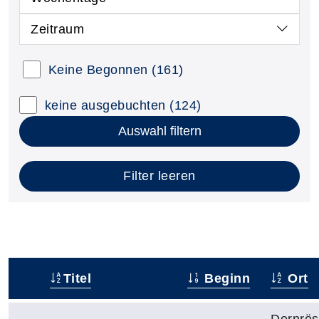
Zeitraum
Keine Begonnen
(161)
keine ausgebuchten
(124)
Auswahl filtern
Filter leeren
Titel
Beginn
Ort
–
Dornrö