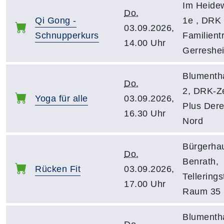
Im Heidew
Do.
Qi Gong -
1e , DRK 
03.09.2026,
Schnupperkurs
Familientr
14.00 Uhr
Gerreshe
Blumenth
Do.
2, DRK-Z
Yoga für alle
03.09.2026,
Plus Dere
16.30 Uhr
Nord
Bürgerha
Do.
Benrath,
Rücken Fit
03.09.2026,
Tellerings
17.00 Uhr
Raum 35
Blumenth