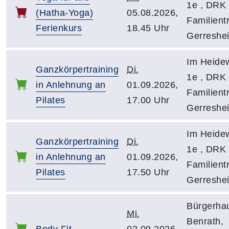
1e , DRK 
(Hatha-Yoga)
05.08.2026,
Familientr
Ferienkurs
18.45 Uhr
Gerreshe
Im Heidew
Ganzkörpertraining
Di.
1e , DRK 
in Anlehnung an
01.09.2026,
Familientr
Pilates
17.00 Uhr
Gerreshe
Im Heidew
Ganzkörpertraining
Di.
1e , DRK 
in Anlehnung an
01.09.2026,
Familientr
Pilates
17.50 Uhr
Gerreshe
Bürgerha
Mi.
Benrath,
Body Fit
02.09.2026,