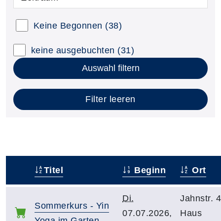
Keine Begonnen
(38)
keine ausgebuchten
(31)
Auswahl filtern
Filter leeren
Titel
Beginn
Ort
–
Di.
Jahnstr. 
Sommerkurs - Yin
07.07.2026,
Haus
Yoga im Garten