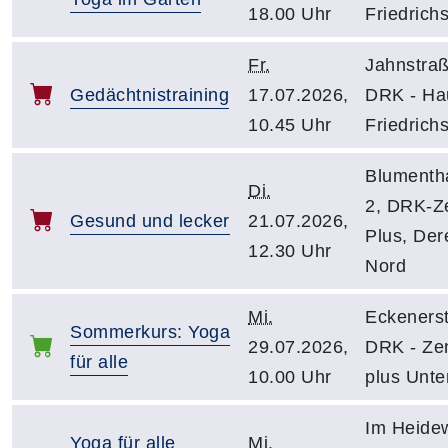
18.00 Uhr
Friedrichs
Fr.
Jahnstraß
Gedächtnistraining
17.07.2026,
DRK - Ha
10.45 Uhr
Friedrichs
Blumenth
Di.
2, DRK-Z
Gesund und lecker
21.07.2026,
Plus, Der
12.30 Uhr
Nord
Mi.
Eckenerst
Sommerkurs: Yoga
29.07.2026,
DRK - Ze
für alle
10.00 Uhr
plus Unte
Im Heidew
Yoga für alle
Mi.