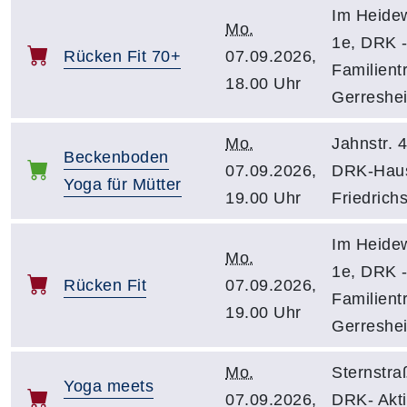
Im Heidew
Mo.
1e, DRK 
Rücken Fit 70+
07.09.2026,
Familientr
18.00 Uhr
Gerreshe
Mo.
Jahnstr. 4
Beckenboden
07.09.2026,
DRK-Hau
Yoga für Mütter
19.00 Uhr
Friedrichs
Im Heidew
Mo.
1e, DRK 
Rücken Fit
07.09.2026,
Familientr
19.00 Uhr
Gerreshe
Mo.
Sternstra
Yoga meets
07.09.2026,
DRK- Akti