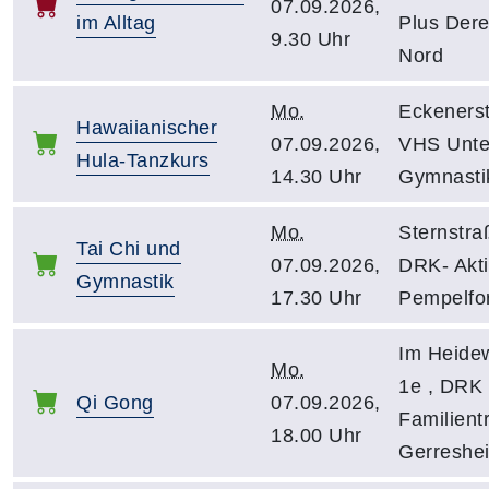
07.09.2026,
im Alltag
Plus Dere
9.30 Uhr
Nord
Mo.
Eckenerst
Hawaiianischer
07.09.2026,
VHS Unter
Hula-Tanzkurs
14.30 Uhr
Gymnasti
Mo.
Sternstra
Tai Chi und
07.09.2026,
DRK- Akti
Gymnastik
17.30 Uhr
Pempelfor
Im Heidew
Mo.
1e , DRK 
Qi Gong
07.09.2026,
Familientr
18.00 Uhr
Gerreshe