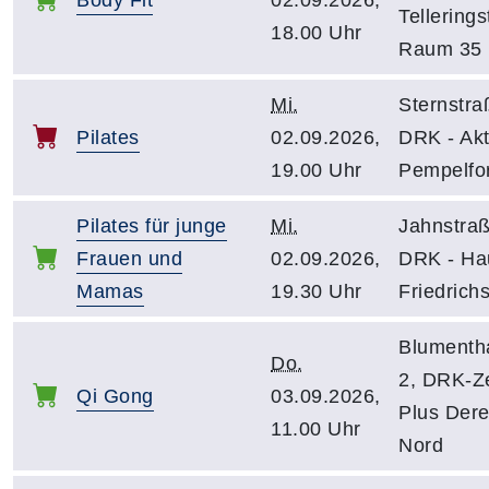
Tellerings
18.00 Uhr
Raum 35
Mi.
Sternstra
Pilates
02.09.2026,
DRK - Akti
19.00 Uhr
Pempelfor
Pilates für junge
Mi.
Jahnstraß
Frauen und
02.09.2026,
DRK - Ha
Mamas
19.30 Uhr
Friedrichs
Blumenth
Do.
2, DRK-Z
Qi Gong
03.09.2026,
Plus Dere
11.00 Uhr
Nord