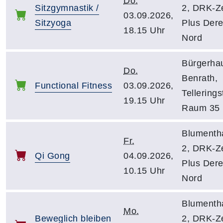
Do.
Sitzgymnastik /
2, DRK-Z
03.09.2026,
Sitzyoga
Plus Dere
18.15 Uhr
Nord
Bürgerha
Do.
Benrath,
Functional Fitness
03.09.2026,
Tellerings
19.15 Uhr
Raum 35
Blumenth
Fr.
2, DRK-Z
Qi Gong
04.09.2026,
Plus Dere
10.15 Uhr
Nord
Blumenth
Mo.
Beweglich bleiben
2, DRK-Z