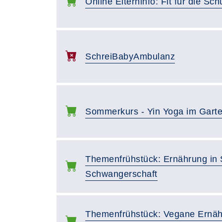
Online Elterninfo: Fit für die Sch
SchreiBabyAmbulanz
Sommerkurs - Yin Yoga im Gart
Themenfrühstück: Ernährung in St
Schwangerschaft
Themenfrühstück: Vegane Ernähru