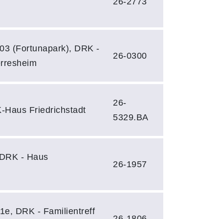
26-2773
203 (Fortunapark), DRK -
26-0300
erresheim
26-
-Haus Friedrichstadt
5329.BA
 DRK - Haus
26-1957
1e, DRK - Familientreff
26-1806